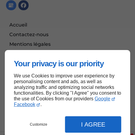
Accueil
Contactez-nous
Mentions légales
Plan du site
Your privacy is our priority
We use Cookies to improve user experience by
Haut de page
personalising content and ads, as well as
analyzing traffic and optimizing social networks
functionalities. By clicking "I Agree" you consent to
the use of Cookies from our providers
Google
Facebook
.
I AGREE
Customize