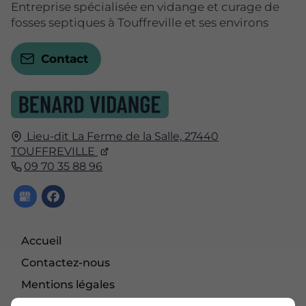
Entreprise spécialisée en vidange et curage de
fosses septiques à Touffreville et ses environs
Contact
Lieu-dit La Ferme de la Salle,
27440
TOUFFREVILLE
09 70 35 88 96
Accueil
Contactez-nous
Mentions légales