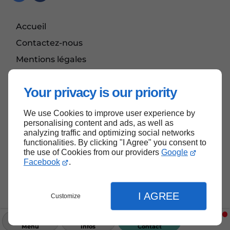
Accueil
Contactez-nous
Mentions légales
Plan du site
Your privacy is our priority
We use Cookies to improve user experience by
Haut de page
personalising content and ads, as well as
analyzing traffic and optimizing social networks
functionalities. By clicking "I Agree" you consent to
the use of Cookies from our providers
Google
Facebook
.
I AGREE
Customize
Menu
Infos
Contact